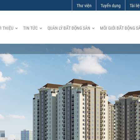
Thư viện
Tuyển dụng
Tài li
I THIỆU
TIN TỨC
QUẢN LÝ BẤT ĐỘNG SẢN
MÔI GIỚI BẤT ĐỘNG S