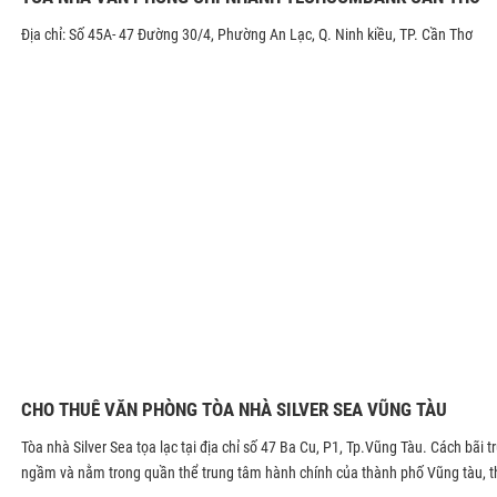
Địa chỉ: Số 45A- 47 Đường 30/4, Phường An Lạc, Q. Ninh kiều, TP. Cần Thơ
CHO THUÊ VĂN PHÒNG TÒA NHÀ SILVER SEA VŨNG TÀU
Tòa nhà Silver Sea tọa lạc tại địa chỉ số 47 Ba Cu, P1, Tp.Vũng Tàu. Cách bã
ngầm và nằm trong quần thể trung tâm hành chính của thành phố Vũng tàu, th