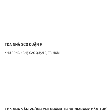
TÒA NHÀ SCS QUẬN 9
KHU CÔNG NGHỆ CAO QUẬN 9, TP. HCM
TÒA NHÀ VĂN PHÒNG CHI NHÁNH TECHCOMBANK CẦN THƠ