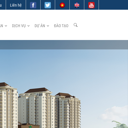
ệu
Liên hệ
ẢN
DỊCH VỤ
DỰ ÁN
ĐÀO TẠO