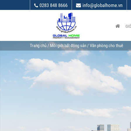
0283 848 8666
info@globalhome.vn
GIỚ
Trang chủ
/
Môi giới bất động sản
/ Văn phòng cho thuê