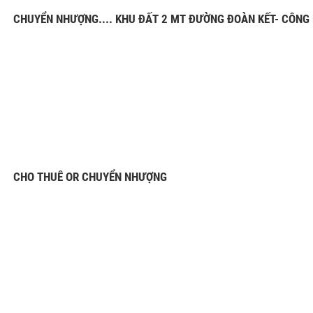
CHUYỂN NHƯỢNG.... KHU ĐẤT 2 MT ĐƯỜNG ĐOÀN KẾT- CÔNG L
CHO THUÊ OR CHUYỂN NHƯỢNG