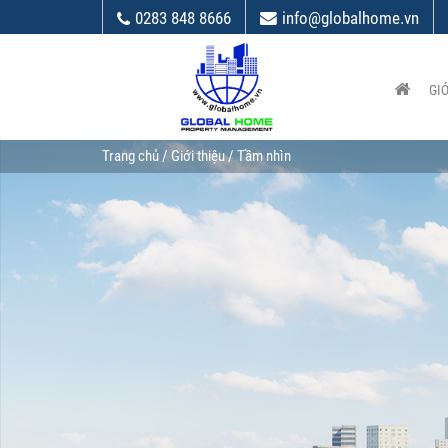
0283 848 8666
info@globalhome.vn
GIỚ
Trang chủ
/
Giới thiệu
/ Tầm nhìn