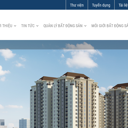
Thư viện
Tuyển dụng
Tài li
I THIỆU
TIN TỨC
QUẢN LÝ BẤT ĐỘNG SẢN
MÔI GIỚI BẤT ĐỘNG S