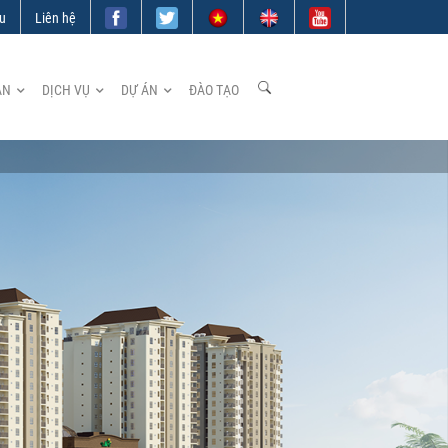
ệu
Liên hệ
ẢN
DỊCH VỤ
DỰ ÁN
ĐÀO TẠO