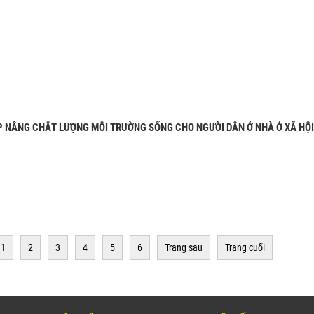
P NÂNG CHẤT LƯỢNG MÔI TRƯỜNG SỐNG CHO NGƯỜI DÂN Ở NHÀ Ở XÃ HỘI
1
2
3
4
5
6
Trang sau
Trang cuối