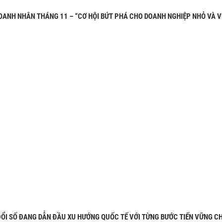
OANH NHÂN THÁNG 11 – “CƠ HỘI BỨT PHÁ CHO DOANH NGHIỆP NHỎ VÀ V
ỔI SỐ ĐANG DẪN ĐẦU XU HƯỚNG QUỐC TẾ VỚI TỪNG BƯỚC TIẾN VỮNG C