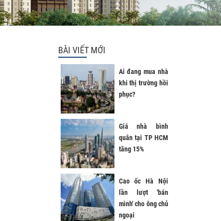
BÀI VIẾT MỚI
Ai đang mua nhà
khi thị trường hồi
phục?
Giá nhà bình
quân tại TP HCM
tăng 15%
Cao ốc Hà Nội
lần lượt 'bán
mình' cho ông chủ
ngoại