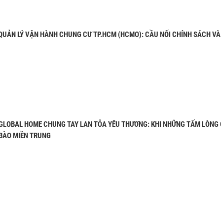
 QUẢN LÝ VẬN HÀNH CHUNG CƯ TP.HCM (HCMO): CẦU NỐI CHÍNH SÁCH V
GLOBAL HOME CHUNG TAY LAN TỎA YÊU THƯƠNG: KHI NHỮNG TẤM LÒNG
BÀO MIỀN TRUNG