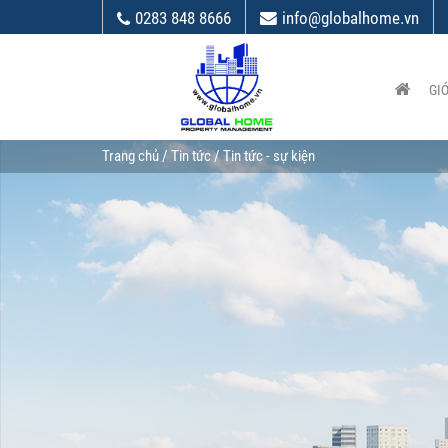
0283 848 8666
info@globalhome.vn
GIỚ
Trang chủ
/
Tin tức
/ Tin tức - sự kiện