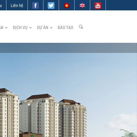
ệu
Liên hệ
ẢN
DỊCH VỤ
DỰ ÁN
ĐÀO TẠO