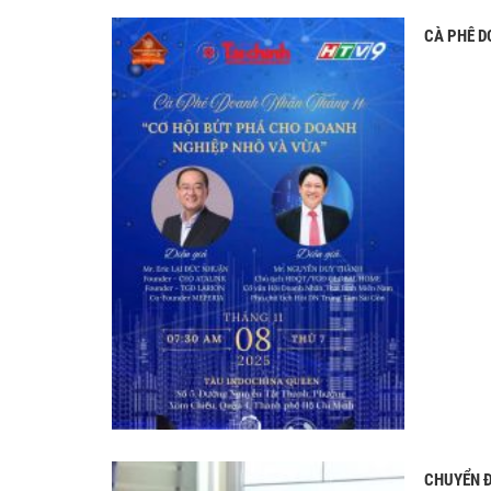
CÀ PHÊ D
CHUYỂN Đ