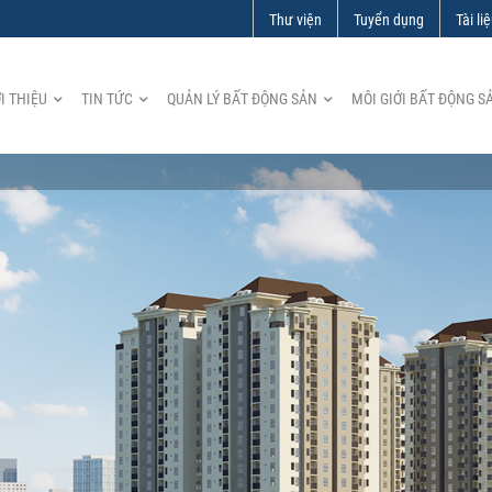
Thư viện
Tuyển dụng
Tài li
I THIỆU
TIN TỨC
QUẢN LÝ BẤT ĐỘNG SẢN
MÔI GIỚI BẤT ĐỘNG S