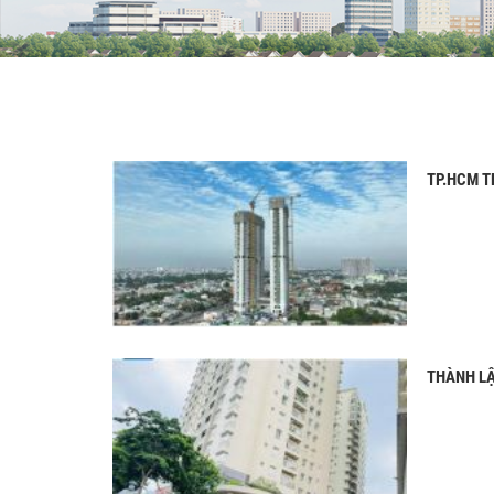
TP.HCM T
THÀNH LẬ