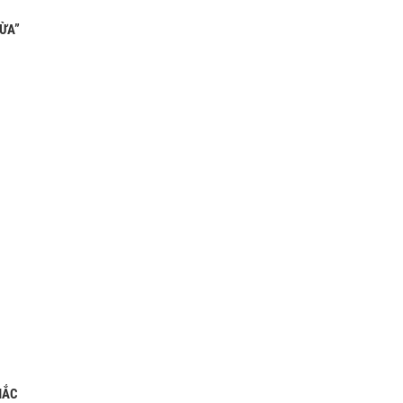
ỪA”
HẮC