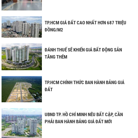
TP.HCM GIÁ ĐẤT CAO NHẤT HƠN 687 TRIỆU
ĐỒNG/M2
ĐÁNH THUẾ SẼ KHIẾN GIÁ BẤT ĐỘNG SẢN
TĂNG THÊM
TP.HCM CHÍNH THỨC BAN HÀNH BẢNG GIÁ
ĐẤT
 TPHCM
HÀ NỘI
UBND TP. HỒ CHÍ MINH NÊU BẤT CẬP, CẦN
ĐỒNG NAI
PHẢI BAN HÀNH BẢNG GIÁ ĐẤT MỚI
VŨNG TÀU