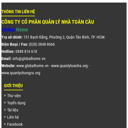
THÔNG TIN LIÊN HỆ
CÔNG TY CỔ PHẦN QUẢN LÝ NHÀ TOÀN CẦU
Global
Home
Trụ sở chính:
151 Bạch Đằng, Phường 2, Quận Tân Bình, TP. HCM.
Điện thoại / Fax:
(028) 3848 8666
Hotline:
0888 816 618
Email:
info@globalhome.vn
Website:
www.globalhome.vn
-
www.quanlytoanha.org
-
www.quanlychungcu.org
GIỚI THIỆU
Thư viện
Tuyển dụng
Tài liệu
Liên hệ
Facebook