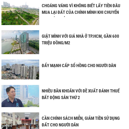
CHOÁNG VÁNG VÌ KHÔNG BIẾT LẤY TIỀN ĐÂU
MUA LẠI ĐẤT CỦA CHÍNH MÌNH KHI CHUYỂN
MỤC ĐÍCH SỬ DỤNG
GIẬT MÌNH VỚI GIÁ NHÀ Ở TP.HCM, GẦN 600
TRIỆU ĐỒNG/M2
ĐẨY MẠNH CẤP SỔ HỒNG CHO NGƯỜI DÂN
NHIỀU BĂN KHOĂN VỚI ĐỀ XUẤT ĐÁNH THUẾ
BẤT ĐỘNG SẢN THỨ 2
CẦN CHÍNH SÁCH MIỄN, GIẢM TIỀN SỬ DỤNG
ĐẤT CHO NGƯỜI DÂN