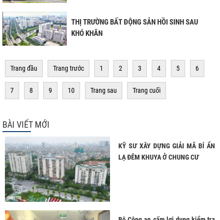
THỊ TRƯỜNG BẤT ĐỘNG SẢN HỒI SINH SAU
KHÓ KHĂN
Trang đầu
Trang trước
1
2
3
4
5
6
7
8
9
10
Trang sau
Trang cuối
BÀI VIẾT MỚI
KỸ SƯ XÂY DỰNG GIẢI MÃ BÍ ẨN
LẠ ĐÊM KHUYA Ở CHUNG CƯ
Bộ Công an cấm lợi dụng kiểm tra