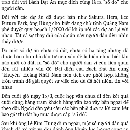
trao đổi với Bách Đạt An mục đích cũng là ra “sổ đỏ” cho
người dân.
Đối với các dự án đã được bán như Sakura, Hera, Eco
Future Park, ông Hùng cho biết đang chờ tỉnh Quảng Nam
phê duyệt quy hoạch 1/2000 để khớp nối các dự án lại với
nhau. Tất cả sự thay đổi của dự án này người dân đều nhìn
thấy được.
Do một số dự án chưa có đất, chưa có hạ tầng nhưng đã
được bán cho nhà đầu tư nên vấn đề là hiện chưa biết khi
nào mới có đất, ra “sổ đỏ” cho người dân vì còn liên quan
đến rất nhiều vấn đề. Đại diện của Bách Đạt An cũng
“khuyên” Hoàng Nhất Nam nên tích cực phối hợp, không
trốn tránh để giải quyết sự việc cho dù đã hết niềm tin với
nhau.
Đến cuối giờ ngày 15/3, cuộc họp vẫn chưa đi đến kết quả
cuối cùng, hàng trăm khách hàng vẫn bao vây bên ngoài để
theo dõi. Người dân yêu cầu các bên phải đưa ra lời cam kết
bao giờ thì đất họ mua được cấp “sổ đỏ”.
Sau khi ông Lê Kim Hùng đi ra ngoài, một số người dân quá
khích đã xô xát và đòi đánh ông khiến lực lượng công an