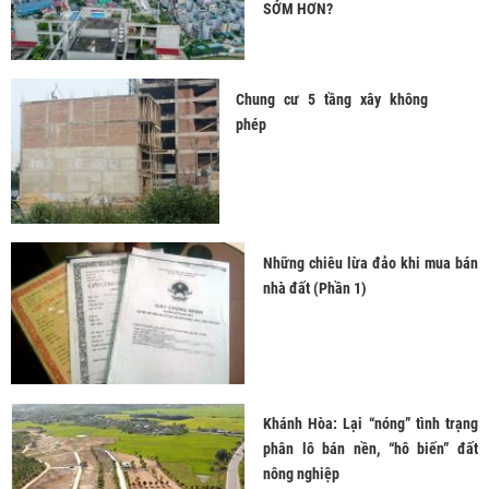
SỚM HƠN?
Chung cư 5 tầng xây không
phép
Những chiêu lừa đảo khi mua bán
nhà đất (Phần 1)
Khánh Hòa: Lại “nóng” tình trạng
phân lô bán nền, “hô biến” đất
nông nghiệp