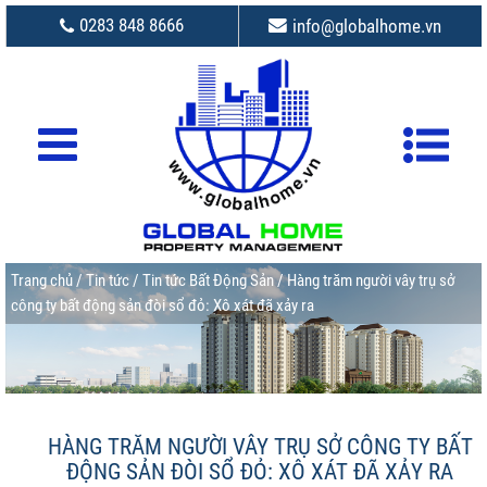
0283 848 8666
info@globalhome.vn
Trang chủ
/
Tin tức
/
Tin tức Bất Động Sản
/ Hàng trăm người vây trụ sở
công ty bất động sản đòi sổ đỏ: Xô xát đã xảy ra
HÀNG TRĂM NGƯỜI VÂY TRỤ SỞ CÔNG TY BẤT
ĐỘNG SẢN ĐÒI SỔ ĐỎ: XÔ XÁT ĐÃ XẢY RA