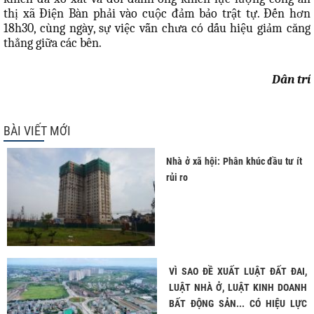
thị xã Điện Bàn phải vào cuộc đảm bảo trật tự. Đến hơn
18h30, cùng ngày, sự việc vẫn chưa có dấu hiệu giảm căng
thẳng giữa các bên.
Dân trí
BÀI VIẾT MỚI
Nhà ở xã hội: Phân khúc đầu tư ít
rủi ro
VÌ SAO ĐỀ XUẤT LUẬT ĐẤT ĐAI,
LUẬT NHÀ Ở, LUẬT KINH DOANH
BẤT ĐỘNG SẢN... CÓ HIỆU LỰC