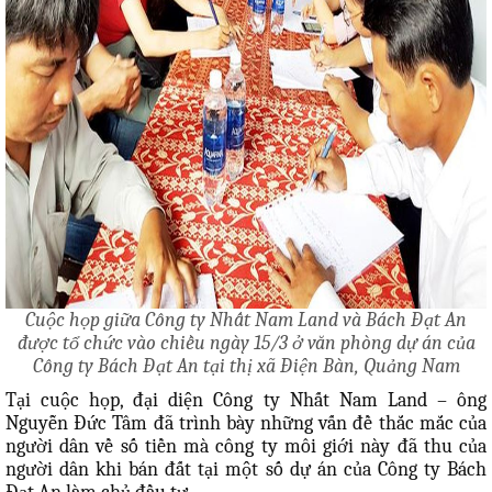
Cuộc họp giữa Công ty Nhất Nam Land và Bách Đạt An
được tổ chức vào chiều ngày 15/3 ở văn phòng dự án của
 TPHCM
Công ty Bách Đạt An tại thị xã Điện Bàn, Quảng Nam
HÀ NỘI
Tại cuộc họp, đại diện Công ty Nhất Nam Land – ông
Nguyễn Đức Tâm đã trình bày những vấn đề thắc mắc của
ĐỒNG NAI
người dân về số tiền mà công ty môi giới này đã thu của
VŨNG TÀU
người dân khi bán đất tại một số dự án của Công ty Bách