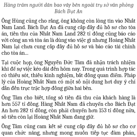
Hàng trăm người dân bao vây bên ngoài trụ sở văn phòng
Bách Đạt An
Ông Hùng cũng cho rằng, ông không còn lòng tin vào Nhất
Nam Land. Bách Đạt An đã cung cấp đầy đủ hồ sơ cho tòa
án, tiền thu của Nhất Nam Land 282 tỉ đồng cũng báo cáo
với công an và tòa án là dùng vào việc gì nhưng Hoàng Nhất
Nam lại chưa cung cấp đầy đủ hồ sơ và báo cáo tài chính
cho tòa án...
Tại cuộc họp, ông Nguyễn Đức Tâm đã nhận trách nhiệm
khi để sự việc kéo dài đến hôm nay. Trong quá trình hợp tác
có thiếu sót, thiếu kinh nghiệm, bất đồng quan điểm. Pháp
lý của Hoàng Nhất Nam có một số nội dung hơi duy ý chí
dẫn đến trục trặc hợp đồng giữa hai bên.
Ông Tâm cho biết, tổng số tiền đã thu của khách hàng là
hơn 557 tỉ đồng. Hàng Nhất Nam đã chuyển cho Bách Đạt
An hơn 282 tỉ đồng, còn phải chuyển hơn 153 tỉ đồng nữa,
số tiền còn lại Hoàng Nhất Nam đang giữ.
Ông Tâm cũng cam kết sẽ cung cấp đầy đủ hồ sơ cho cơ
quan chức năng, nhưng mong muốn tiếp tục đàm phán,