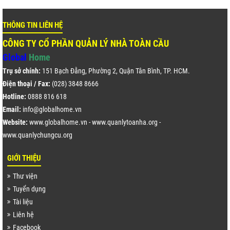
THÔNG TIN LIÊN HỆ
CÔNG TY CỔ PHẦN QUẢN LÝ NHÀ TOÀN CẦU
Global
Home
Trụ sở chính:
151 Bạch Đằng, Phường 2, Quận Tân Bình, TP. HCM.
Điện thoại / Fax:
(028) 3848 8666
Hotline:
0888 816 618
Email:
info@globalhome.vn
Website:
www.globalhome.vn
-
www.quanlytoanha.org
-
www.quanlychungcu.org
GIỚI THIỆU
Thư viện
Tuyển dụng
Tài liệu
Liên hệ
Facebook