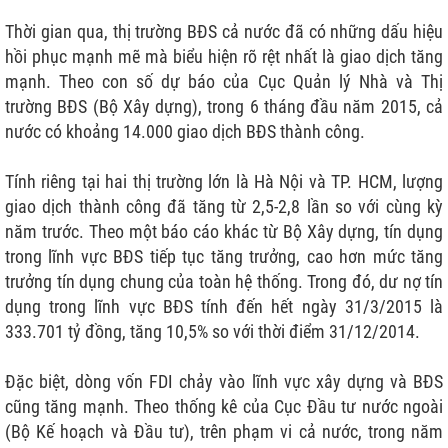
Thời gian qua, thị trường BĐS cả nước đã có những dấu hiệu
hồi phục mạnh mẽ mà biểu hiện rõ rệt nhất là giao dịch tăng
mạnh. Theo con số dự báo của Cục Quản lý Nhà và Thị
trường BĐS (Bộ Xây dựng), trong 6 tháng đầu năm 2015, cả
nước có khoảng 14.000 giao dịch BĐS thành công.
Tính riêng tại hai thị trường lớn là Hà Nội và TP. HCM, lượng
giao dịch thành công đã tăng từ 2,5-2,8 lần so với cùng kỳ
năm trước. Theo một báo cáo khác từ Bộ Xây dựng, tín dụng
trong lĩnh vực BĐS tiếp tục tăng trưởng, cao hơn mức tăng
trưởng tín dụng chung của toàn hệ thống. Trong đó, dư nợ tín
dụng trong lĩnh vực BĐS tính đến hết ngày 31/3/2015 là
 TPHCM
333.701 tỷ đồng, tăng 10,5% so với thời điểm 31/12/2014.
HÀ NỘI
Đặc biệt, dòng vốn FDI chảy vào lĩnh vực xây dựng và BĐS
ĐỒNG NAI
cũng tăng mạnh. Theo thống kê của Cục Đầu tư nước ngoài
VŨNG TÀU
(Bộ Kế hoạch và Đầu tư), trên phạm vi cả nước, trong năm