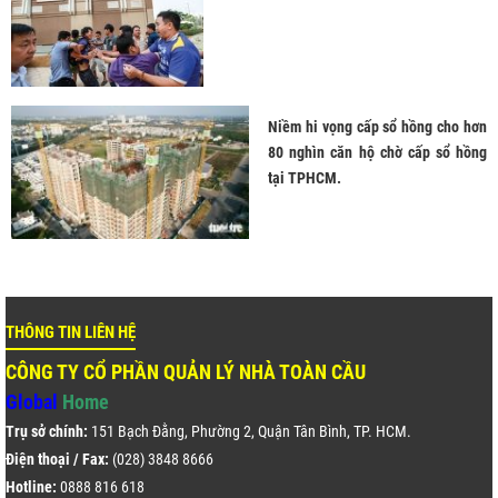
Niềm hi vọng cấp sổ hồng cho hơn
80 nghìn căn hộ chờ cấp sổ hồng
tại TPHCM.
THÔNG TIN LIÊN HỆ
CÔNG TY CỔ PHẦN QUẢN LÝ NHÀ TOÀN CẦU
Global
Home
Trụ sở chính:
151 Bạch Đằng, Phường 2, Quận Tân Bình, TP. HCM.
Điện thoại / Fax:
(028) 3848 8666
Hotline:
0888 816 618