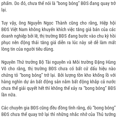
phẩm. Do đó, chưa thể nói là “bong bóng” BĐS đang quay trở
lại.
Tuy vậy, ông Nguyễn Ngọc Thành cũng cho rằng, Hiệp hội
BĐS Việt Nam không khuyến khích việc tăng giá bán của các
doanh nghiệp bởi lẽ, thị trường BĐS đang bước vào chu kỳ hồi
phục nên động thái tăng giá diễn ra lúc này sẽ dễ làm mất
lòng tin của người tiêu dùng.
Nguyên Thứ trưởng Bộ Tài nguyên và Môi trường Đặng Hùng
Võ cho rằng, thị trường BĐS chưa có bất cứ dấu hiệu nào
chứng tỏ “bong bóng” trở lại. Bởi lượng tồn kho khổng lồ với
hàng nghìn dự án bất động sản nằm bất động khắp cả nước
chưa thể giải quyết hết thì không thể xảy ra “bong bóng” BĐS
lần nữa.
Các chuyên gia BĐS cũng đều đồng tình rằng, dù “bong bóng”
BĐS chưa thể quay trở lại thì những nhắc nhở của Thủ tướng