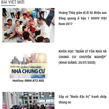
BÀI VIẾT MỚI
Hoàng Thùy giản dị đi từ thiện sau
đăng quang Á hậu 1 HHHV Việt
Nam 2017
KHÓA HỌC “QUẢN LÝ TÒA NHÀ VÀ
CHUNG CƯ CHUYÊN NGHIỆP”
(KHAI GIẢNG: 25/07/2020)
Sắp có “thuốc đặc trị” tranh chấp
chung cư