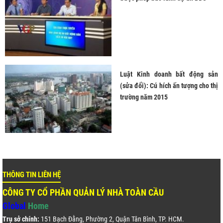
Luật Kinh doanh bất động sản
(sửa đổi): Cú hích ấn tượng cho thị
trường năm 2015
THÔNG TIN LIÊN HỆ
CÔNG TY CỔ PHẦN QUẢN LÝ NHÀ TOÀN CẦU
Global
Home
Trụ sở chính:
151 Bạch Đằng, Phường 2, Quận Tân Bình, TP. HCM.