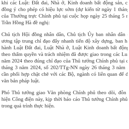
khi các Luật: Đất đai, Nhà ở, Kinh doanh bất động sản, 
đồng ý cho phép có hiệu lực sớm (dự kiến từ ngày 1 tháng
của Thường trực Chính phủ tại cuộc họp ngày 25 tháng 5
Trần Hồng Hà đề nghị:
Chủ tịch Hội đồng nhân dân, Chủ tịch Ủy ban nhân dân cá
ương tập trung chỉ đạo đẩy nhanh tiến độ xây dựng, ban hàn
hành Luật Đất đai, Luật Nhà ở, Luật Kinh doanh bất độn
theo thẩm quyền và trách nhiệm đã được giao trong các Luật
năm 2024 theo đúng chỉ đạo của Thủ tướng Chính phủ tại
tháng 3 năm 2024, số 202/TTg-NN ngày 26 tháng 3 năm 2
cần phối hợp chặt chẽ với các Bộ, ngành có liên quan để 
văn bản pháp luật.
Phó Thủ tướng giao Văn phòng Chính phủ theo dõi, đôn đ
 TPHCM
hiện Công điện này, kịp thời báo cáo Thủ tướng Chính ph
HÀ NỘI
trong quá trình thực hiện.
ĐỒNG NAI
VŨNG TÀU