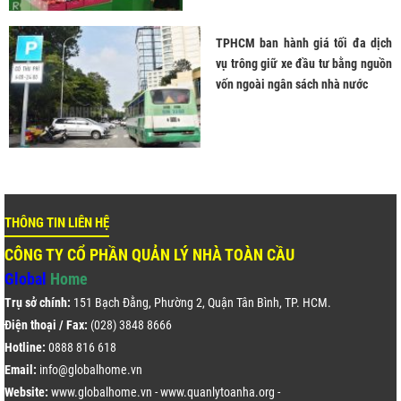
TPHCM ban hành giá tối đa dịch
vụ trông giữ xe đầu tư bằng nguồn
vốn ngoài ngân sách nhà nước
THÔNG TIN LIÊN HỆ
CÔNG TY CỔ PHẦN QUẢN LÝ NHÀ TOÀN CẦU
Global
Home
Trụ sở chính:
151 Bạch Đằng, Phường 2, Quận Tân Bình, TP. HCM.
Điện thoại / Fax:
(028) 3848 8666
Hotline:
0888 816 618
Email:
info@globalhome.vn
Website:
www.globalhome.vn
-
www.quanlytoanha.org
-