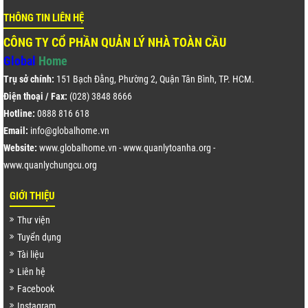
THÔNG TIN LIÊN HỆ
CÔNG TY CỔ PHẦN QUẢN LÝ NHÀ TOÀN CẦU
Global
Home
Trụ sở chính:
151 Bạch Đằng, Phường 2, Quận Tân Bình, TP. HCM.
Điện thoại / Fax:
(028) 3848 8666
Hotline:
0888 816 618
Email:
info@globalhome.vn
Website:
www.globalhome.vn
-
www.quanlytoanha.org
-
www.quanlychungcu.org
GIỚI THIỆU
Thư viện
Tuyển dụng
Tài liệu
Liên hệ
Facebook
Instagram