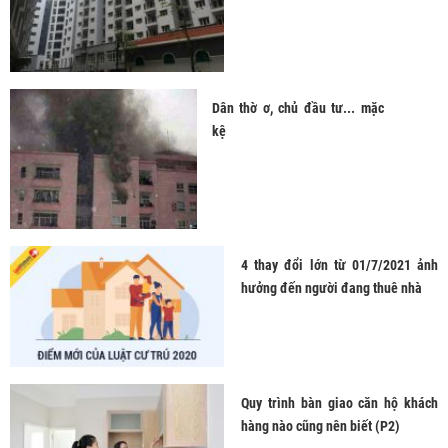
Dân thờ ơ, chủ đầu tư... mặc
kệ
4 thay đổi lớn từ 01/7/2021 ảnh
hưởng đến người đang thuê nhà
 TPHCM
HÀ NỘI
ĐỒNG NAI
Quy trình bàn giao căn hộ khách
VŨNG TÀU
hàng nào cũng nên biết (P2)