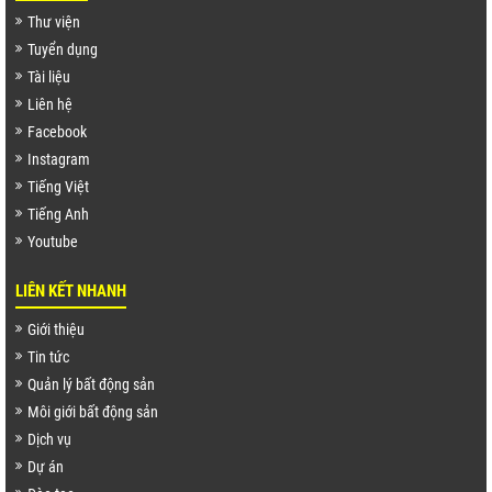
Thư viện
Tuyển dụng
Tài liệu
Liên hệ
Facebook
Instagram
Tiếng Việt
Tiếng Anh
Youtube
LIÊN KẾT NHANH
Giới thiệu
 TPHCM
Tin tức
Quản lý bất động sản
HÀ NỘI
Môi giới bất động sản
ĐỒNG NAI
Dịch vụ
VŨNG TÀU
Dự án