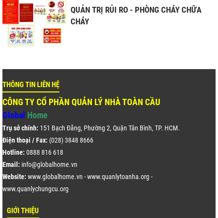
QUẢN TRỊ RỦI RO - PHÒNG CHÁY CHỮA
CHÁY
THÔNG TIN LIÊN HỆ
CÔNG TY CỔ PHẦN QUẢN LÝ NHÀ TOÀN CẦU
Global
Home
Trụ sở chính:
151 Bạch Đằng, Phường 2, Quận Tân Bình, TP. HCM.
Điện thoại / Fax:
(028) 3848 8666
Hotline:
0888 816 618
Email:
info@globalhome.vn
Website:
www.globalhome.vn
-
www.quanlytoanha.org
-
www.quanlychungcu.org
GIỚI THIỆU