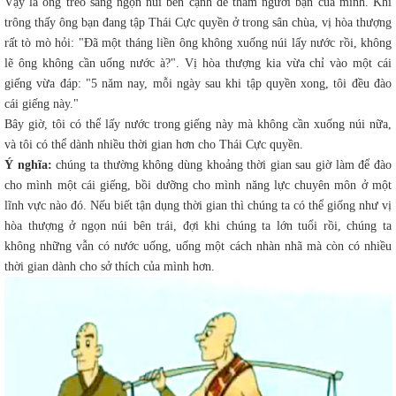
Vậy là ông trèo sang ngọn núi bên cạnh để thăm người bạn của mình. Khi
trông thấy ông bạn đang tập Thái Cực quyền ở trong sân chùa, vị hòa thượng
rất tò mò hỏi: "Đã một tháng liền ông không xuống núi lấy nước rồi, không
lẽ ông không cần uống nước à?". Vị hòa thượng kia vừa chỉ vào một cái
giếng vừa đáp: "5 năm nay, mỗi ngày sau khi tập quyền xong, tôi đều đào
cái giếng này."
Bây giờ, tôi có thể lấy nước trong giếng này mà không cần xuống núi nữa,
và tôi có thể dành nhiều thời gian hơn cho Thái Cực quyền.
Ý nghĩa:
chúng ta thường không dùng khoảng thời gian sau giờ làm để đào
cho mình một cái giếng, bồi dưỡng cho mình năng lực chuyên môn ở một
lĩnh vực nào đó. Nếu biết tận dụng thời gian thì chúng ta có thể giống như vị
hòa thượng ở ngọn núi bên trái, đợi khi chúng ta lớn tuổi rồi, chúng ta
không những vẫn có nước uống, uống một cách nhàn nhã mà còn có nhiều
thời gian dành cho sở thích của mình hơn.