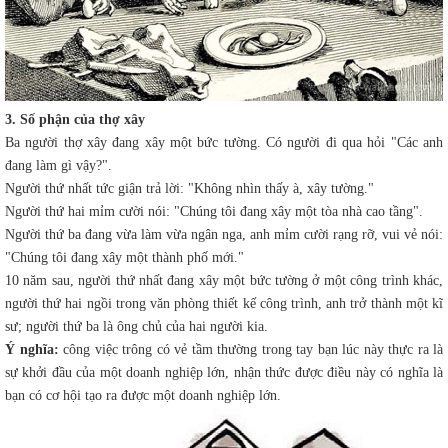
3. Số phận của thợ xây
Ba người thợ xây đang xây một bức tường. Có người đi qua hỏi "Các anh
đang làm gì vậy?".
Người thứ nhất tức giận trả lời: "Không nhìn thấy à, xây tường."
Người thứ hai mỉm cười nói: "Chúng tôi đang xây một tòa nhà cao tầng".
Người thứ ba đang vừa làm vừa ngân nga, anh mỉm cười rạng rỡ, vui vẻ nói:
"Chúng tôi đang xây một thành phố mới."
10 năm sau, người thứ nhất đang xây một bức tường ở một công trình khác,
người thứ hai ngồi trong văn phòng thiết kế công trình, anh trở thành một kĩ
sư; người thứ ba là ông chủ của hai người kia.
Ý nghĩa:
công việc trông có vẻ tầm thường trong tay bạn lúc này thực ra là
sự khởi đầu của một doanh nghiệp lớn, nhận thức được điều này có nghĩa là
bạn có cơ hội tạo ra được một doanh nghiệp lớn.