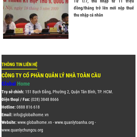
Từ 1/7, thu nhập từ 11 triệu
đồng/tháng trở lên mới nộp thuế
thu nhập cá nhân
THÔNG TIN LIÊN HỆ
CÔNG TY CỔ PHẦN QUẢN LÝ NHÀ TOÀN CẦU
Global
Home
Trụ sở chính:
151 Bạch Đằng, Phường 2, Quận Tân Bình, TP. HCM.
Điện thoại / Fax:
(028) 3848 8666
Hotline:
0888 816 618
Email:
info@globalhome.vn
Website:
www.globalhome.vn
-
www.quanlytoanha.org
-
www.quanlychungcu.org