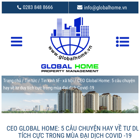
0283 848 8666
info@globalhome.vn
Trang chủ
/
Tin tức
/
Tin kinh tế - xã hội
/ CEO Global Home: 5 câu chuyện
hay về tư duy tích cực trong mùa đại dịch Covid -19
CEO GLOBAL HOME: 5 CÂU CHUYỆN HAY VỀ TƯ DU
TÍCH CỰC TRONG MÙA ĐẠI DỊCH COVID -19