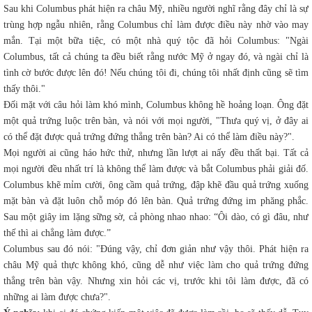
Sau khi Columbus phát hiện ra châu Mỹ, nhiều người nghĩ rằng đây chỉ là sự
trùng hợp ngẫu nhiên, rằng Columbus chỉ làm được điều này nhờ vào may
mắn. Tại một bữa tiệc, có một nhà quý tộc đã hỏi Columbus: "Ngài
Columbus, tất cả chúng ta đều biết rằng nước Mỹ ở ngay đó, và ngài chỉ là
tình cờ bước được lên đó! Nếu chúng tôi đi, chúng tôi nhất định cũng sẽ tìm
thấy thôi."
Đối mặt với câu hỏi làm khó mình, Columbus không hề hoảng loạn. Ông đặt
một quả trứng luộc trên bàn, và nói với mọi người, "Thưa quý vị, ở đây ai
có thể đặt được quả trứng đứng thẳng trên bàn? Ai có thể làm điều này?".
Mọi người ai cũng háo hức thử, nhưng lần lượt ai nấy đều thất bại. Tất cả
mọi người đều nhất trí là không thể làm được và bắt Columbus phải giải đố.
Columbus khẽ mỉm cười, ông cầm quả trứng, đập khẽ đầu quả trứng xuống
mặt bàn và đặt luôn chỗ móp đó lên bàn. Quả trứng đứng im phăng phắc.
Sau một giây im lặng sững sờ, cả phòng nhao nhao: “Ôi dào, có gì đâu, như
thế thì ai chẳng làm được.”
Columbus sau đó nói: "Đúng vậy, chỉ đơn giản như vậy thôi. Phát hiện ra
châu Mỹ quả thực không khó, cũng dễ như việc làm cho quả trứng đứng
thẳng trên bàn vậy. Nhưng xin hỏi các vị, trước khi tôi làm được, đã có
những ai làm được chưa?".