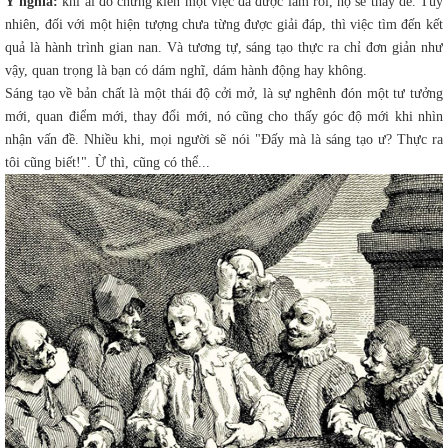
Ý nghĩa:
khi ai đó chứng kiến một việc đã được làm rồi, họ sẽ thấy dễ. Tuy
nhiên, đối với một hiện tượng chưa từng được giải đáp, thì việc tìm đến kết
quả là hành trình gian nan. Và tương tự, sáng tạo thực ra chỉ đơn giản như
vậy, quan trọng là bạn có dám nghĩ, dám hành động hay không.
Sáng tạo về bản chất là một thái độ cởi mở, là sự nghênh đón một tư tưởng
mới, quan điểm mới, thay đổi mới, nó cũng cho thấy góc độ mới khi nhìn
nhận vấn đề. Nhiều khi, mọi người sẽ nói "Đấy mà là sáng tạo ư? Thực ra
tôi cũng biết!". Ừ thì, cũng có thể...