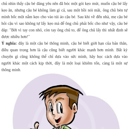
chủ nhìn thấy cậu bé đáng yêu nên đã bóc một gói kẹo mút, muốn cậu bé lấy
kẹo ăn, nhưng cậu bé không làm gì cả, sau một hồi nói mãi, ông chủ bèn tự
mình bốc một nắm kẹo cho vào túi áo cậu bé. Sau khi về đến nhà, mẹ cậu bé
hỏi cậu vì sao không tự lấy kẹo mà để ông chủ phải bốc cho như vậy, câu bé
đáp: "Bởi vì tay con nhỏ, còn tay ông chủ to, để ông chủ lấy thì nhất định sẽ
được nhiều hơn!"
Ý nghĩa:
đây là một cậu bé thông minh, cậu bé biết giới hạn của bản thân,
điều quan trọng hơn là cậu cũng biết người khác mạnh hơn mình. Bất kỳ
chuyện gì cũng không thể chỉ dựa vào sức mình, hãy học cách dựa vào
người khác một cách kịp thời, đây là một loại khiêm tốn, càng là một sự
thông minh.