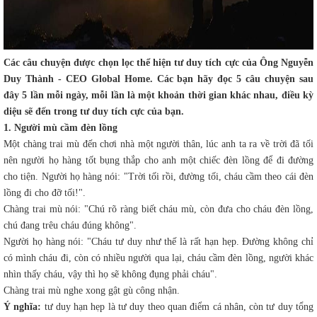
Các câu chuyện được chọn lọc thể hiện tư duy tích cực của Ông Nguyễn
Duy Thành - CEO Global Home. Các bạn hãy đọc 5 câu chuyện sau
đây 5 lần mỗi ngày, mỗi lần là một khoản thời gian khác nhau, điều kỳ
diệu sẽ đến trong tư duy tích cực của bạn.
1. Người mù cầm đèn lồng
Một chàng trai mù đến chơi nhà một người thân, lúc anh ta ra về trời đã tối
nên người họ hàng tốt bụng thắp cho anh một chiếc đèn lồng để đi đường
cho tiện. Người họ hàng nói: "Trời tối rồi, đường tối, cháu cầm theo cái đèn
lồng đi cho đỡ tối!".
Chàng trai mù nói: "Chú rõ ràng biết cháu mù, còn đưa cho cháu đèn lồng,
chú đang trêu cháu đúng không".
 TPHCM
Người họ hàng nói: "Cháu tư duy như thế là rất hạn hẹp. Đường không chỉ
HÀ NỘI
có mình cháu đi, còn có nhiều người qua lại, cháu cầm đèn lồng, người khác
ĐỒNG NAI
nhìn thấy cháu, vậy thì họ sẽ không đụng phải cháu".
Chàng trai mù nghe xong gật gù công nhận.
VŨNG TÀU
Ý nghĩa:
tư duy hạn hẹp là tư duy theo quan điểm cá nhân, còn tư duy tổng