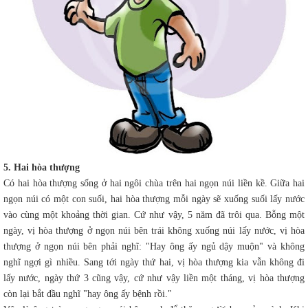
5. Hai hòa thượng
Có hai hòa thượng sống ở hai ngôi chùa trên hai ngọn núi liền kề. Giữa hai
ngọn núi có một con suối, hai hòa thượng mỗi ngày sẽ xuống suối lấy nước
vào cùng một khoảng thời gian. Cứ như vậy, 5 năm đã trôi qua. Bỗng một
ngày, vị hòa thượng ở ngọn núi bên trái không xuống núi lấy nước, vị hòa
thượng ở ngọn núi bên phải nghĩ: "Hay ông ấy ngủ dậy muộn" và không
nghĩ ngợi gì nhiều. Sang tới ngày thứ hai, vị hòa thượng kia vẫn không đi
lấy nước, ngày thứ 3 cũng vậy, cứ như vậy liền một tháng, vị hòa thượng
còn lại bắt đầu nghĩ "hay ông ấy bệnh rồi."